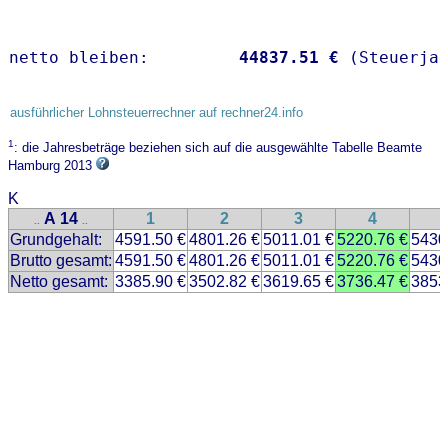
netto bleiben:         
44837.51 €
 (Steuerja
ausführlicher Lohnsteuerrechner auf rechner24.info
1
: die Jahresbeträge beziehen sich auf die ausgewählte Tabelle Beamte
Hamburg 2013
K
A 14
1
2
3
4
..
..
Grundgehalt:
4591.50 €
4801.26 €
5011.01 €
5220.76 €
5430
Brutto gesamt:
4591.50 €
4801.26 €
5011.01 €
5220.76 €
5430
Netto gesamt:
3385.90 €
3502.82 €
3619.65 €
3736.47 €
3853