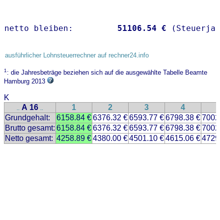
netto bleiben:         
51106.54 €
 (Steuerja
ausführlicher Lohnsteuerrechner auf rechner24.info
1
: die Jahresbeträge beziehen sich auf die ausgewählte Tabelle Beamte
Hamburg 2013
K
A 16
1
2
3
4
..
..
Grundgehalt:
6158.84 €
6376.32 €
6593.77 €
6798.38 €
7002
Brutto gesamt:
6158.84 €
6376.32 €
6593.77 €
6798.38 €
7002
Netto gesamt:
4258.89 €
4380.00 €
4501.10 €
4615.06 €
4729