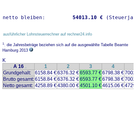
netto bleiben:         
54013.10 €
 (Steuerja
ausführlicher Lohnsteuerrechner auf rechner24.info
1
: die Jahresbeträge beziehen sich auf die ausgewählte Tabelle Beamte
Hamburg 2013
K
A 16
1
2
3
4
..
..
Grundgehalt:
6158.84 €
6376.32 €
6593.77 €
6798.38 €
7002
Brutto gesamt:
6158.84 €
6376.32 €
6593.77 €
6798.38 €
7002
Netto gesamt:
4258.89 €
4380.00 €
4501.10 €
4615.06 €
4729