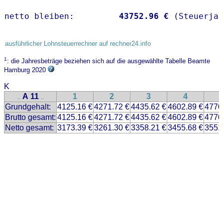
netto bleiben:         
43752.96 €
 (Steuerja
ausführlicher Lohnsteuerrechner auf rechner24.info
1
: die Jahresbeträge beziehen sich auf die ausgewählte Tabelle Beamte
Hamburg 2020
K
A 11
1
2
3
4
..
..
Grundgehalt:
4125.16 €
4271.72 €
4435.62 €
4602.89 €
4770
Brutto gesamt:
4125.16 €
4271.72 €
4435.62 €
4602.89 €
4770
Netto gesamt:
3173.39 €
3261.30 €
3358.21 €
3455.68 €
3551