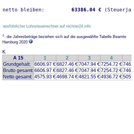
netto bleiben:         
63386.04 €
 (Steuerja
ausführlicher Lohnsteuerrechner auf rechner24.info
1
: die Jahresbeträge beziehen sich auf die ausgewählte Tabelle Beamte
Hamburg 2020
K
A 15
1
2
3
4
..
..
Grundgehalt:
6606.97 €
6827.46 €
7047.94 €
7254.72 €
7461
Brutto gesamt:
6606.97 €
6827.46 €
7047.94 €
7254.72 €
7461
Netto gesamt:
4575.93 €
4698.74 €
4821.55 €
4936.72 €
5051