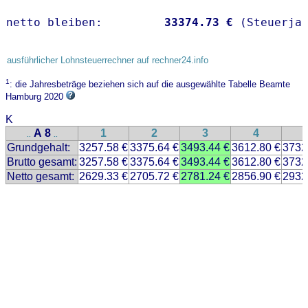
netto bleiben:         
33374.73 €
 (Steuerja
ausführlicher Lohnsteuerrechner auf rechner24.info
1
: die Jahresbeträge beziehen sich auf die ausgewählte Tabelle Beamte
Hamburg 2020
K
A 8
1
2
3
4
..
..
Grundgehalt:
3257.58 €
3375.64 €
3493.44 €
3612.80 €
3732
Brutto gesamt:
3257.58 €
3375.64 €
3493.44 €
3612.80 €
3732
Netto gesamt:
2629.33 €
2705.72 €
2781.24 €
2856.90 €
2932