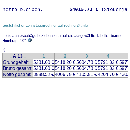
netto bleiben:         
54015.73 €
 (Steuerja
ausführlicher Lohnsteuerrechner auf rechner24.info
1
: die Jahresbeträge beziehen sich auf die ausgewählte Tabelle Beamte
Hamburg 2021
K
A 13
1
2
3
4
..
..
Grundgehalt:
5231.60 €
5418.20 €
5604.78 €
5791.32 €
5977
Brutto gesamt:
5231.60 €
5418.20 €
5604.78 €
5791.32 €
5977
Netto gesamt:
3898.52 €
4006.79 €
4105.81 €
4204.70 €
4303