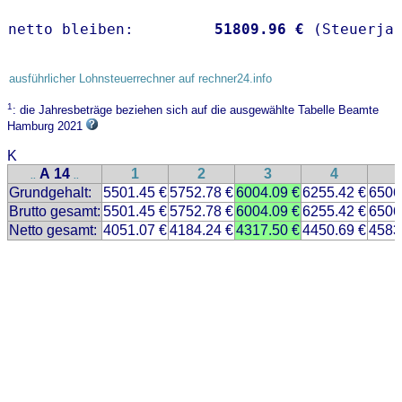
netto bleiben:         
51809.96 €
 (Steuerja
ausführlicher Lohnsteuerrechner auf rechner24.info
1
: die Jahresbeträge beziehen sich auf die ausgewählte Tabelle Beamte
Hamburg 2021
K
A 14
1
2
3
4
..
..
Grundgehalt:
5501.45 €
5752.78 €
6004.09 €
6255.42 €
6506
Brutto gesamt:
5501.45 €
5752.78 €
6004.09 €
6255.42 €
6506
Netto gesamt:
4051.07 €
4184.24 €
4317.50 €
4450.69 €
4583