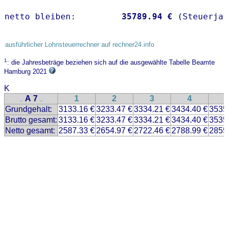
netto bleiben:         
35789.94 €
 (Steuerja
ausführlicher Lohnsteuerrechner auf rechner24.info
1
: die Jahresbeträge beziehen sich auf die ausgewählte Tabelle Beamte
Hamburg 2021
K
A 7
1
2
3
4
..
..
Grundgehalt:
3133.16 €
3233.47 €
3334.21 €
3434.40 €
3535
Brutto gesamt:
3133.16 €
3233.47 €
3334.21 €
3434.40 €
3535
Netto gesamt:
2587.33 €
2654.97 €
2722.46 €
2788.99 €
2855