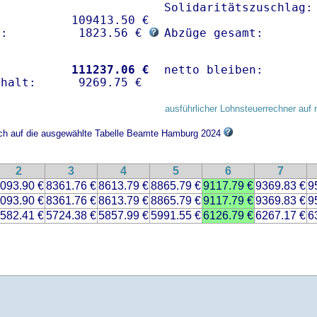
Solidaritätszuschlag: 
          109413.50 € 

g:          1823.56 € 
Abzüge gesamt:       
           
111237.06 €
netto bleiben:       
ausführlicher Lohnsteuerrechner auf 
sich auf die ausgewählte Tabelle Beamte Hamburg 2024
2
3
4
5
6
7
093.90 €
8361.76 €
8613.79 €
8865.79 €
9117.79 €
9369.83 €
9
093.90 €
8361.76 €
8613.79 €
8865.79 €
9117.79 €
9369.83 €
9
582.41 €
5724.38 €
5857.99 €
5991.55 €
6126.79 €
6267.17 €
6