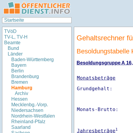
Startseite
TVöD
Gehaltsrechner fü
TV-L, TV-H
Beamte
Bund
Besoldungstabelle
Länder
Baden-Württemberg
Besoldungsgruppe A 16, S
Bayern
Berlin
Brandenburg
Monatsbeträge
Bremen
Hamburg
Archiv
Hessen
Mecklenbg.-Vorp.
Monats-Brutto:    
Niedersachsen
Nordrhein-Westfalen
Rheinland-Pfalz
Saarland
1
Jahresbeträge
Sachsen