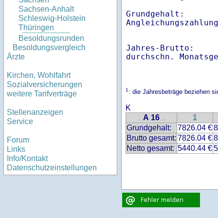
Sachsen-Anhalt
Grundgehalt:       
Schleswig-Holstein
Angleichungszahlun
Thüringen
Besoldungsrunden
Jahres-Brutto:    
Besoldungsvergleich
Ärzte
Kirchen, Wohlfahrt
Sozialversicherungen
1
: die Jahresbeträge beziehen 
weitere Tarifverträge
K
Stellenanzeigen
A 16
1
..
..
Service
Grundgehalt:
7826.04 €
8
Brutto gesamt:
7826.04 €
8
Forum
Netto gesamt:
5440.44 €
5
Links
Info/Kontakt
Datenschutzeinstellungen