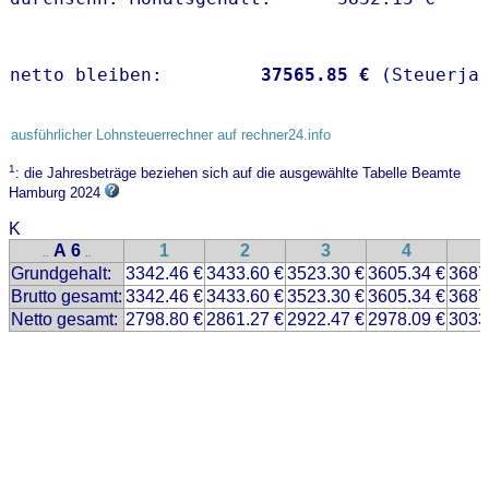
netto bleiben:         
37565.85 €
 (Steuerja
ausführlicher Lohnsteuerrechner auf rechner24.info
1
: die Jahresbeträge beziehen sich auf die ausgewählte Tabelle Beamte
Hamburg 2024
K
A 6
1
2
3
4
..
..
Grundgehalt:
3342.46 €
3433.60 €
3523.30 €
3605.34 €
3687
Brutto gesamt:
3342.46 €
3433.60 €
3523.30 €
3605.34 €
3687
Netto gesamt:
2798.80 €
2861.27 €
2922.47 €
2978.09 €
3033