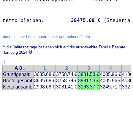
netto bleiben:         
38475.69 €
 (Steuerja
ausführlicher Lohnsteuerrechner auf rechner24.info
1
: die Jahresbeträge beziehen sich auf die ausgewählte Tabelle Beamte
Hamburg 2024
K
A 8
1
2
3
4
..
..
Grundgehalt:
3635.68 €
3758.74 €
3881.53 €
4005.96 €
4130
Brutto gesamt:
3635.68 €
3758.74 €
3881.53 €
4005.96 €
4130
Netto gesamt:
2998.68 €
3081.41 €
3163.37 €
3245.71 €
3327