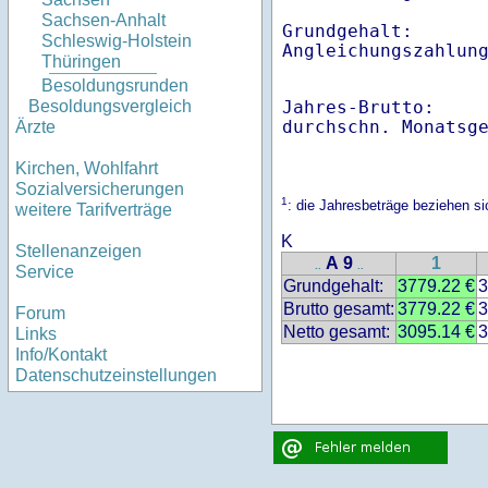
Sachsen-Anhalt
Grundgehalt:       
Schleswig-Holstein
Angleichungszahlun
Thüringen
Besoldungsrunden
Jahres-Brutto:    
Besoldungsvergleich
Ärzte
Kirchen, Wohlfahrt
Sozialversicherungen
1
: die Jahresbeträge beziehen 
weitere Tarifverträge
K
Stellenanzeigen
A 9
1
..
..
Service
Grundgehalt:
3779.22 €
3
Brutto gesamt:
3779.22 €
3
Forum
Netto gesamt:
3095.14 €
3
Links
Info/Kontakt
Datenschutzeinstellungen