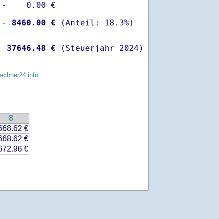
-    0.00 €

 -
 8460.00 €
  
37646.48 €
 (Steuerjahr 2024)
rechner24.info
8
668.62 €
668.62 €
672.96 €