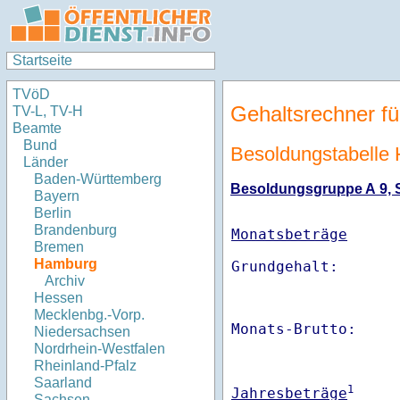
Startseite
TVöD
Gehaltsrechner fü
TV-L, TV-H
Beamte
Bund
Besoldungstabelle
Länder
Baden-Württemberg
Besoldungsgruppe A 9, St
Bayern
Berlin
Brandenburg
Monatsbeträge
Bremen
Hamburg
Archiv
Hessen
Mecklenbg.-Vorp.
Monats-Brutto:    
Niedersachsen
Nordrhein-Westfalen
Rheinland-Pfalz
Saarland
1
Jahresbeträge
Sachsen