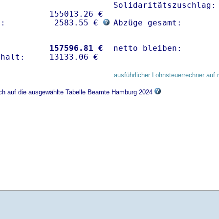
Solidaritätszuschlag: 
          155013.26 € 

g:          2583.55 € 
Abzüge gesamt:       
           
157596.81 €
netto bleiben:       
ausführlicher Lohnsteuerrechner auf 
sich auf die ausgewählte Tabelle Beamte Hamburg 2024