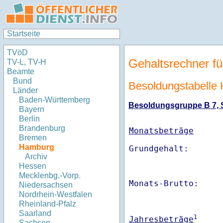
Startseite
TVöD
Gehaltsrechner fü
TV-L, TV-H
Beamte
Bund
Besoldungstabelle
Länder
Baden-Württemberg
Besoldungsgruppe B 7, St
Bayern
Berlin
Brandenburg
Monatsbeträge
Bremen
Hamburg
Archiv
Hessen
Mecklenbg.-Vorp.
Monats-Brutto:    
Niedersachsen
Nordrhein-Westfalen
Rheinland-Pfalz
Saarland
1
Jahresbeträge
Sachsen