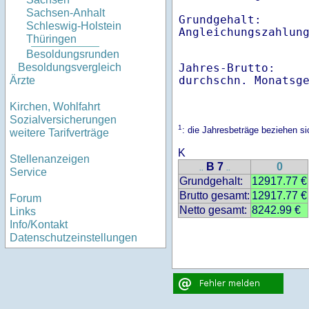
Sachsen-Anhalt
Grundgehalt:       
Schleswig-Holstein
Angleichungszahlun
Thüringen
Besoldungsrunden
Jahres-Brutto:    
Besoldungsvergleich
Ärzte
Kirchen, Wohlfahrt
Sozialversicherungen
1
: die Jahresbeträge beziehen 
weitere Tarifverträge
K
Stellenanzeigen
B 7
0
..
..
Service
Grundgehalt:
12917.77 €
Brutto gesamt:
12917.77 €
Forum
Netto gesamt:
8242.99 €
Links
Info/Kontakt
Datenschutzeinstellungen