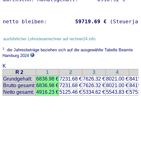
netto bleiben:         
59719.69 €
 (Steuerja
ausführlicher Lohnsteuerrechner auf rechner24.info
1
: die Jahresbeträge beziehen sich auf die ausgewählte Tabelle Beamte
Hamburg 2024
K
R 2
1
2
3
4
..
..
Grundgehalt:
6836.98 €
7231.68 €
7626.32 €
8021.00 €
8415
Brutto gesamt:
6836.98 €
7231.68 €
7626.32 €
8021.00 €
8415
Netto gesamt:
4916.23 €
5125.46 €
5334.62 €
5543.83 €
5753