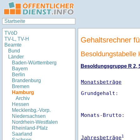
Startseite
TVöD
Gehaltsrechner fü
TV-L, TV-H
Beamte
Bund
Besoldungstabelle
Länder
Baden-Württemberg
Besoldungsgruppe R 2, St
Bayern
Berlin
Brandenburg
Monatsbeträge
Bremen
Hamburg
Archiv
Hessen
Mecklenbg.-Vorp.
Monats-Brutto:    
Niedersachsen
Nordrhein-Westfalen
Rheinland-Pfalz
Saarland
1
Jahresbeträge
Sachsen