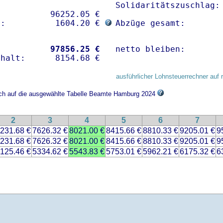
Solidaritätszuschlag: 
          96252.05 € 

g:          1604.20 € 
Abzüge gesamt:       
           
97856.25 €
netto bleiben:       
ausführlicher Lohnsteuerrechner auf 
sich auf die ausgewählte Tabelle Beamte Hamburg 2024
2
3
4
5
6
7
231.68 €
7626.32 €
8021.00 €
8415.66 €
8810.33 €
9205.01 €
9
231.68 €
7626.32 €
8021.00 €
8415.66 €
8810.33 €
9205.01 €
9
125.46 €
5334.62 €
5543.83 €
5753.01 €
5962.21 €
6175.32 €
6