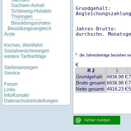
Sachsen-Anhalt
Grundgehalt:       
Schleswig-Holstein
Angleichungszahlun
Thüringen
Besoldungsrunden
Jahres-Brutto:    
Besoldungsvergleich
Ärzte
Kirchen, Wohlfahrt
Sozialversicherungen
1
: die Jahresbeträge beziehen 
weitere Tarifverträge
K
Stellenanzeigen
R 2
1
..
..
Service
Grundgehalt:
6836.98 €
7
Brutto gesamt:
6836.98 €
7
Forum
Netto gesamt:
4916.23 €
5
Links
Info/Kontakt
Datenschutzeinstellungen