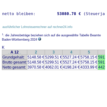
netto bleiben:         
53080.78 €
 (Steuerja
ausführlicher Lohnsteuerrechner auf rechner24.info
1
: die Jahresbeträge beziehen sich auf die ausgewählte Tabelle Beamte
Baden-Württemberg 2024
K
A 12
2
3
4
5
..
..
Grundgehalt:
5148.58 €
5299.51 €
5527.24 €
5758.15 €
5912
Brutto gesamt:
5148.58 €
5299.51 €
5527.24 €
5758.15 €
5912
Netto gesamt:
3970.58 €
4062.01 €
4198.24 €
4333.99 €
4423