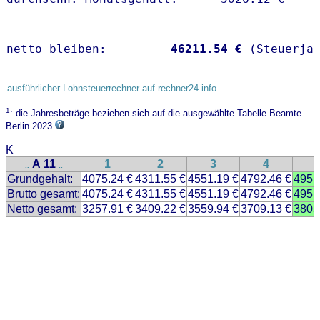
netto bleiben:         
46211.54 €
 (Steuerja
ausführlicher Lohnsteuerrechner auf rechner24.info
1
: die Jahresbeträge beziehen sich auf die ausgewählte Tabelle Beamte
Berlin 2023
K
A 11
1
2
3
4
..
..
Grundgehalt:
4075.24 €
4311.55 €
4551.19 €
4792.46 €
4951
Brutto gesamt:
4075.24 €
4311.55 €
4551.19 €
4792.46 €
4951
Netto gesamt:
3257.91 €
3409.22 €
3559.94 €
3709.13 €
3805