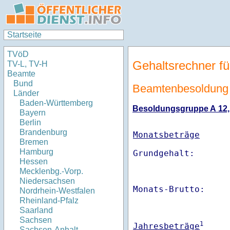
Startseite
TVöD
Gehaltsrechner fü
TV-L, TV-H
Beamte
Bund
Beamtenbesoldung 
Länder
Baden-Württemberg
Besoldungsgruppe A 12, S
Bayern
Berlin
Brandenburg
Monatsbeträge
Bremen
Hamburg
Hessen
Mecklenbg.-Vorp.
Niedersachsen
Monats-Brutto:    
Nordrhein-Westfalen
Rheinland-Pfalz
Saarland
Sachsen
1
Jahresbeträge
Sachsen-Anhalt