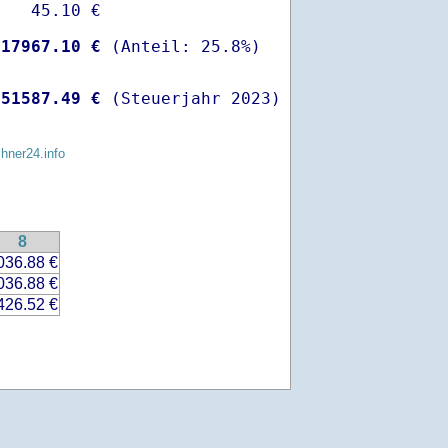
   45.10 €

-
17967.10 €
 
51587.49 €
 (Steuerjahr 2023)
chner24.info
8
036.88 €
036.88 €
426.52 €