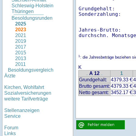
Schleswig-Holstein
Grundgehalt:       
Thüringen
Besoldungsrunden
2025
Jahres-Brutto:    
2023
2021
2019
2017
2015
1
: die Jahresbeträge beziehen s
2013
2011
K
Besoldungsvergleich
A 12
1
..
..
Ärzte
Grundgehalt:
4379.33 €
4
Brutto gesamt:
4379.33 €
4
Kirchen, Wohlfahrt
Netto gesamt:
3452.17 €
3
Sozialversicherungen
weitere Tarifverträge
Stellenanzeigen
Service
Forum
Links