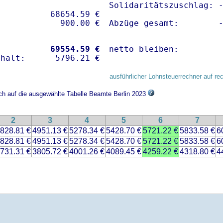
Solidaritätszuschlag: -
          68654.59 € 

Abzüge gesamt:        
           
69554.59 €
netto bleiben:        
ausführlicher Lohnsteuerrechner auf re
ich auf die ausgewählte Tabelle Beamte Berlin 2023
2
3
4
5
6
7
828.81 €
4951.13 €
5278.34 €
5428.70 €
5721.22 €
5833.58 €
6
828.81 €
4951.13 €
5278.34 €
5428.70 €
5721.22 €
5833.58 €
6
731.31 €
3805.72 €
4001.26 €
4089.45 €
4259.22 €
4318.80 €
4