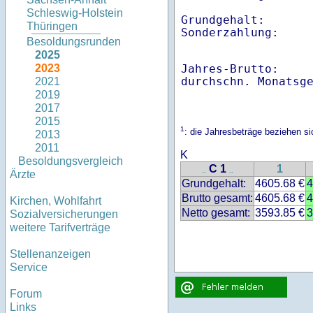
Schleswig-Holstein
Grundgehalt:       
Thüringen
Besoldungsrunden
2025
Jahres-Brutto:    
2023
2021
2019
2017
2015
1
: die Jahresbeträge beziehen s
2013
2011
K
Besoldungsvergleich
C 1
1
..
..
Ärzte
Grundgehalt:
4605.68 €
4
Brutto gesamt:
4605.68 €
4
Kirchen, Wohlfahrt
Netto gesamt:
3593.85 €
3
Sozialversicherungen
weitere Tarifverträge
Stellenanzeigen
Service
Forum
Links