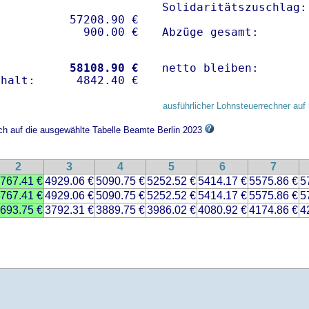
Solidaritätszuschlag:
          57208.90 € 

Abzüge gesamt:       
           
58108.90 €
netto bleiben:       
ausführlicher Lohnsteuerrechner auf 
ich auf die ausgewählte Tabelle Beamte Berlin 2023
2
3
4
5
6
7
767.41 €
4929.06 €
5090.75 €
5252.52 €
5414.17 €
5575.86 €
5
767.41 €
4929.06 €
5090.75 €
5252.52 €
5414.17 €
5575.86 €
5
693.75 €
3792.31 €
3889.75 €
3986.02 €
4080.92 €
4174.86 €
4