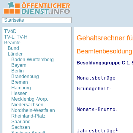
Startseite
TVöD
Gehaltsrechner fü
TV-L, TV-H
Beamte
Bund
Beamtenbesoldung 
Länder
Baden-Württemberg
Besoldungsgruppe C 1, St
Bayern
Berlin
Brandenburg
Monatsbeträge
Bremen
Hamburg
Hessen
Mecklenbg.-Vorp.
Niedersachsen
Monats-Brutto:    
Nordrhein-Westfalen
Rheinland-Pfalz
Saarland
Sachsen
1
Jahresbeträge
Sachsen-Anhalt