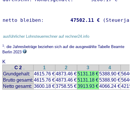
netto bleiben:         
47502.11 €
 (Steuerja
ausführlicher Lohnsteuerrechner auf rechner24.info
1
: die Jahresbeträge beziehen sich auf die ausgewählte Tabelle Beamte
Berlin 2023
K
C 2
1
2
3
4
..
..
Grundgehalt:
4615.76 €
4873.46 €
5131.18 €
5388.90 €
5646
Brutto gesamt:
4615.76 €
4873.46 €
5131.18 €
5388.90 €
5646
Netto gesamt:
3600.18 €
3758.55 €
3913.93 €
4066.24 €
4215