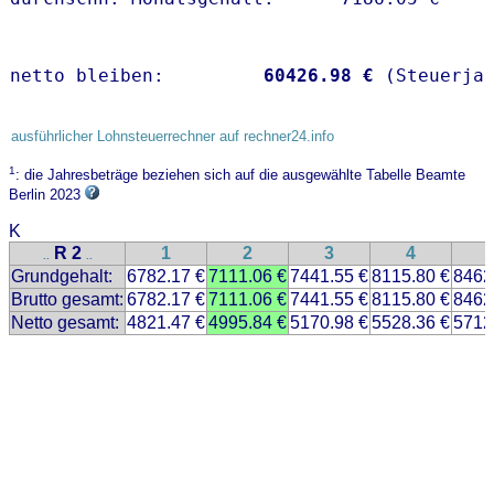
netto bleiben:         
60426.98 €
 (Steuerja
ausführlicher Lohnsteuerrechner auf rechner24.info
1
: die Jahresbeträge beziehen sich auf die ausgewählte Tabelle Beamte
Berlin 2023
K
R 2
1
2
3
4
..
..
Grundgehalt:
6782.17 €
7111.06 €
7441.55 €
8115.80 €
8462
Brutto gesamt:
6782.17 €
7111.06 €
7441.55 €
8115.80 €
8462
Netto gesamt:
4821.47 €
4995.84 €
5170.98 €
5528.36 €
5712