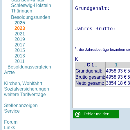
Schleswig-Holstein
Thüringen
Besoldungsrunden
2025
Jahres-Brutto:    
2023
2021
2019
2017
1
: die Jahresbeträge beziehen s
2015
2013
K
2011
C 1
1
..
..
Besoldungsvergleich
Grundgehalt:
4958.93 €
5
Ärzte
Brutto gesamt:
4958.93 €
5
Netto gesamt:
3854.18 €
3
Kirchen, Wohlfahrt
Sozialversicherungen
weitere Tarifverträge
Stellenanzeigen
Service
Forum
Links