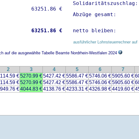
Solidaritätszuschlag:
Abzüge gesamt:       
           
63251.86 €
netto bleiben:       
ausführlicher Lohnsteuerrechner auf 
ich auf die ausgewählte Tabelle Beamte Nordrhein-Westfalen 2024
2
3
4
5
6
7
114.59 €
5270.99 €
5427.42 €
5586.47 €
5746.06 €
5905.60 €
6
114.59 €
5270.99 €
5427.42 €
5586.47 €
5746.06 €
5905.60 €
6
949.76 €
4044.83 €
4138.76 €
4233.31 €
4326.98 €
4419.60 €
4