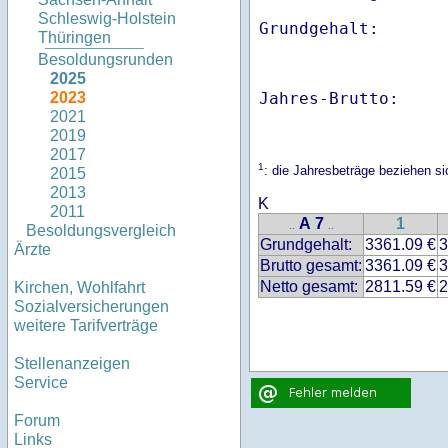
Schleswig-Holstein
Thüringen
Besoldungsrunden
2025
Jahres-Brutto:    
2023
2021
2019
2017
1
: die Jahresbeträge beziehen s
2015
2013
K
2011
A 7
1
..
..
Besoldungsvergleich
Grundgehalt:
3361.09 €
3
Ärzte
Brutto gesamt:
3361.09 €
3
Netto gesamt:
2811.59 €
2
Kirchen, Wohlfahrt
Sozialversicherungen
weitere Tarifverträge
Stellenanzeigen
Service
Forum
Links