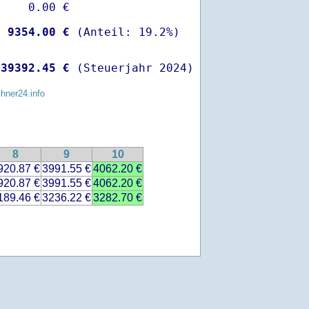
    0.00 €

-
 9354.00 €
 
39392.45 €
 (Steuerjahr 2024)
chner24.info
8
9
10
920.87 €
3991.55 €
4062.20 €
920.87 €
3991.55 €
4062.20 €
189.46 €
3236.22 €
3282.70 €