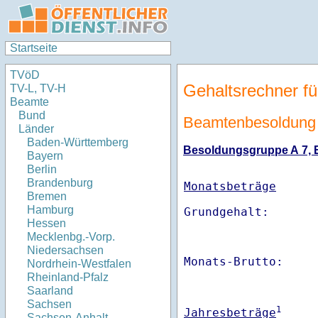
Startseite
TVöD
Gehaltsrechner fü
TV-L, TV-H
Beamte
Bund
Beamtenbesoldung 
Länder
Baden-Württemberg
Besoldungsgruppe A 7, Er
Bayern
Berlin
Brandenburg
Monatsbeträge
Bremen
Hamburg
Hessen
Mecklenbg.-Vorp.
Niedersachsen
Monats-Brutto:    
Nordrhein-Westfalen
Rheinland-Pfalz
Saarland
Sachsen
1
Jahresbeträge
Sachsen-Anhalt