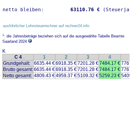
netto bleiben:         
63110.76 €
 (Steuerja
ausführlicher Lohnsteuerrechner auf rechner24.info
1
: die Jahresbeträge beziehen sich auf die ausgewählte Tabelle Beamte
Saarland 2024
K
C 4
1
2
3
4
..
..
Grundgehalt:
6635.44 €
6918.35 €
7201.28 €
7484.17 €
7767
Brutto gesamt:
6635.44 €
6918.35 €
7201.28 €
7484.17 €
7767
Netto gesamt:
4809.43 €
4959.37 €
5109.32 €
5259.23 €
5409