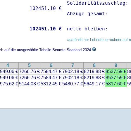
Solidaritätszuschlag: 
Abzüge gesamt:       
           
102451.10 €
netto bleiben:       
ausführlicher Lohnsteuerrechner auf r
ich auf die ausgewählte Tabelle Beamte Saarland 2024
4
5
6
7
8
9
949.06 €
7266.76 €
7584.47 €
7902.18 €
8219.88 €
8537.59 €
8
949.06 €
7266.76 €
7584.47 €
7902.18 €
8219.88 €
8537.59 €
8
975.62 €
5144.03 €
5312.45 €
5480.77 €
5649.17 €
5817.60 €
5