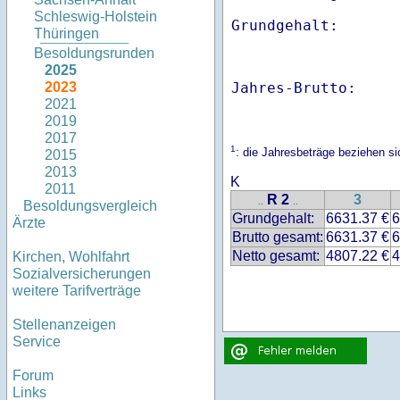
Schleswig-Holstein
Thüringen
Besoldungsrunden
2025
Jahres-Brutto:    
2023
2021
2019
2017
1
: die Jahresbeträge beziehen s
2015
2013
K
2011
R 2
3
..
..
Besoldungsvergleich
Grundgehalt:
6631.37 €
6
Ärzte
Brutto gesamt:
6631.37 €
6
Netto gesamt:
4807.22 €
4
Kirchen, Wohlfahrt
Sozialversicherungen
weitere Tarifverträge
Stellenanzeigen
Service
Forum
Links