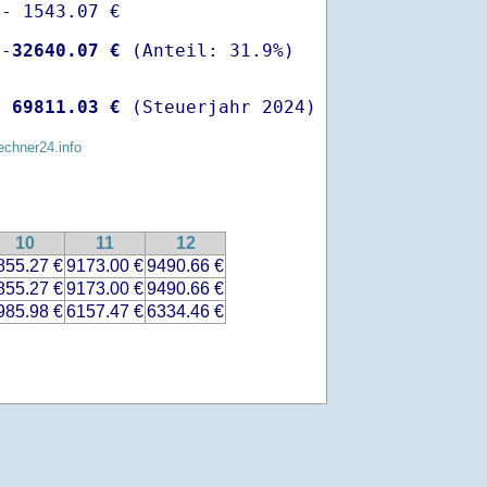
- 1543.07 €

 -
32640.07 €
  
69811.03 €
 (Steuerjahr 2024)
echner24.info
10
11
12
855.27 €
9173.00 €
9490.66 €
855.27 €
9173.00 €
9490.66 €
985.98 €
6157.47 €
6334.46 €