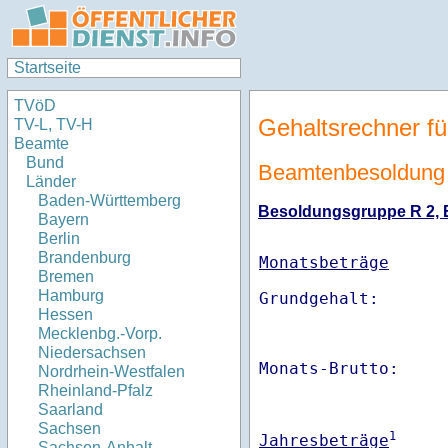
Startseite
TVöD
Gehaltsrechner fü
TV-L, TV-H
Beamte
Bund
Beamtenbesoldung 
Länder
Baden-Württemberg
Besoldungsgruppe R 2, Er
Bayern
Berlin
Brandenburg
Monatsbeträge
Bremen
Hamburg
Hessen
Mecklenbg.-Vorp.
Niedersachsen
Monats-Brutto:    
Nordrhein-Westfalen
Rheinland-Pfalz
Saarland
Sachsen
1
Jahresbeträge
Sachsen-Anhalt