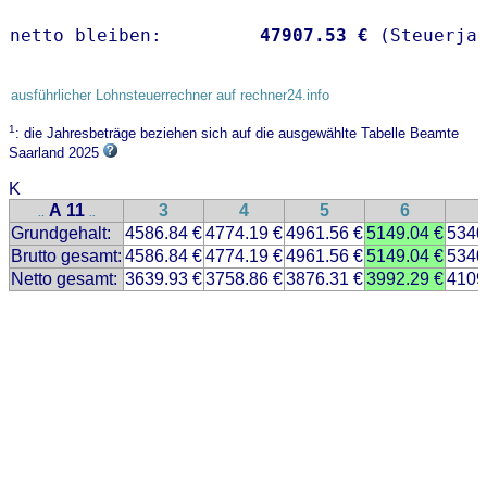
netto bleiben:         
47907.53 €
 (Steuerja
ausführlicher Lohnsteuerrechner auf rechner24.info
1
: die Jahresbeträge beziehen sich auf die ausgewählte Tabelle Beamte
Saarland 2025
K
A 11
3
4
5
6
..
..
Grundgehalt:
4586.84 €
4774.19 €
4961.56 €
5149.04 €
5340
Brutto gesamt:
4586.84 €
4774.19 €
4961.56 €
5149.04 €
5340
Netto gesamt:
3639.93 €
3758.86 €
3876.31 €
3992.29 €
4109