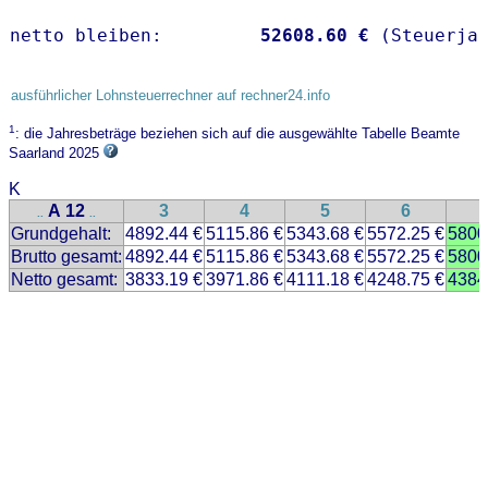
netto bleiben:         
52608.60 €
 (Steuerja
ausführlicher Lohnsteuerrechner auf rechner24.info
1
: die Jahresbeträge beziehen sich auf die ausgewählte Tabelle Beamte
Saarland 2025
K
A 12
3
4
5
6
..
..
Grundgehalt:
4892.44 €
5115.86 €
5343.68 €
5572.25 €
5800
Brutto gesamt:
4892.44 €
5115.86 €
5343.68 €
5572.25 €
5800
Netto gesamt:
3833.19 €
3971.86 €
4111.18 €
4248.75 €
4384