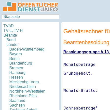
Startseite
TVöD
Gehaltsrechner fü
TV-L, TV-H
Beamte
Bund
Beamtenbesoldung 
Länder
Baden-Württemberg
Besoldungsgruppe A 13, E
Bayern
Berlin
Brandenburg
Monatsbeträge
Bremen
Hamburg
Hessen
Mecklenbg.-Vorp.
Niedersachsen
Monats-Brutto:    
Nordrhein-Westfalen
Rheinland-Pfalz
Saarland
Sachsen
1
Jahresbeträge
Sachsen-Anhalt