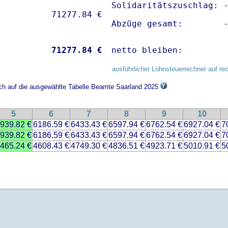
Solidaritätszuschlag: -
Abzüge gesamt:        
           
71277.84 €
netto bleiben:        
ausführlicher Lohnsteuerrechner auf re
ich auf die ausgewählte Tabelle Beamte Saarland 2025
5
6
7
8
9
10
939.82 €
6186.59 €
6433.43 €
6597.94 €
6762.54 €
6927.04 €
7
939.82 €
6186.59 €
6433.43 €
6597.94 €
6762.54 €
6927.04 €
7
465.24 €
4608.43 €
4749.30 €
4836.51 €
4923.71 €
5010.91 €
5