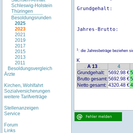
Schleswig-Holstein
Thüringen
Besoldungsrunden
2025
Jahres-Brutto:    
2023
2021
2019
2017
1
: die Jahresbeträge beziehen s
2015
2013
K
2011
A 13
4
..
..
Besoldungsvergleich
Grundgehalt:
5692.98 €
5
Ärzte
Brutto gesamt:
5692.98 €
5
Netto gesamt:
4320.48 €
4
Kirchen, Wohlfahrt
Sozialversicherungen
weitere Tarifverträge
Stellenanzeigen
Service
Forum
Links