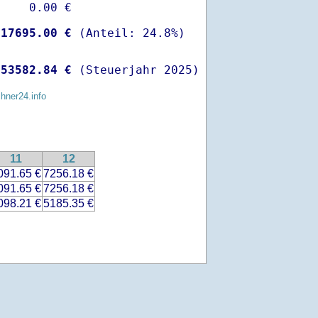
    0.00 €

-
17695.00 €
 
53582.84 €
 (Steuerjahr 2025)
chner24.info
11
12
091.65 €
7256.18 €
091.65 €
7256.18 €
098.21 €
5185.35 €