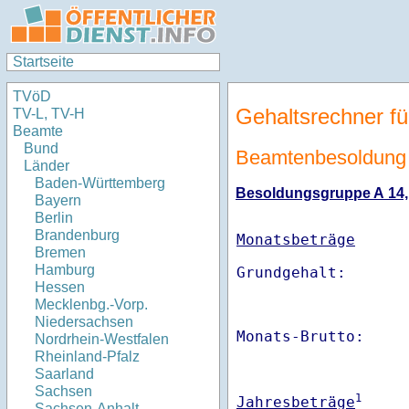
Startseite
TVöD
Gehaltsrechner fü
TV-L, TV-H
Beamte
Bund
Beamtenbesoldung 
Länder
Baden-Württemberg
Besoldungsgruppe A 14, E
Bayern
Berlin
Brandenburg
Monatsbeträge
Bremen
Hamburg
Hessen
Mecklenbg.-Vorp.
Niedersachsen
Monats-Brutto:    
Nordrhein-Westfalen
Rheinland-Pfalz
Saarland
Sachsen
1
Jahresbeträge
Sachsen-Anhalt