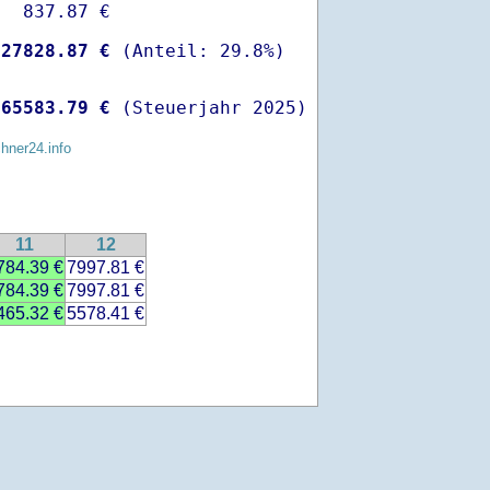
  837.87 €

-
27828.87 €
 
65583.79 €
 (Steuerjahr 2025)
chner24.info
11
12
784.39 €
7997.81 €
784.39 €
7997.81 €
465.32 €
5578.41 €