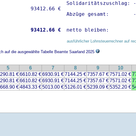
Solidaritätszuschlag: -
Abzüge gesamt:        
           
93412.66 €
netto bleiben:        
ausführlicher Lohnsteuerrechner auf re
ich auf die ausgewählte Tabelle Beamte Saarland 2025
5
6
7
8
9
10
290.81 €
6610.82 €
6930.91 €
7144.25 €
7357.67 €
7571.02 €
7
290.81 €
6610.82 €
6930.91 €
7144.25 €
7357.67 €
7571.02 €
7
668.90 €
4843.33 €
5013.00 €
5126.01 €
5239.09 €
5352.20 €
5