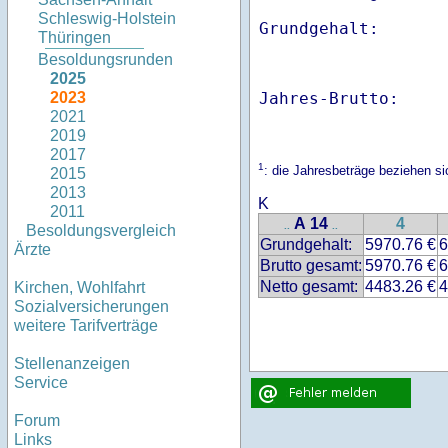
Schleswig-Holstein
Thüringen
Besoldungsrunden
2025
Jahres-Brutto:    
2023
2021
2019
2017
1
: die Jahresbeträge beziehen s
2015
2013
K
2011
A 14
4
..
..
Besoldungsvergleich
Grundgehalt:
5970.76 €
6
Ärzte
Brutto gesamt:
5970.76 €
6
Netto gesamt:
4483.26 €
4
Kirchen, Wohlfahrt
Sozialversicherungen
weitere Tarifverträge
Stellenanzeigen
Service
Forum
Links