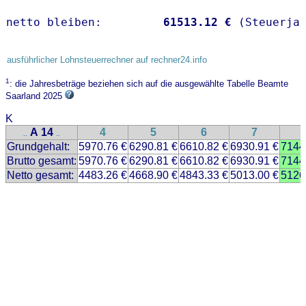
netto bleiben:         
61513.12 €
 (Steuerja
ausführlicher Lohnsteuerrechner auf rechner24.info
1
: die Jahresbeträge beziehen sich auf die ausgewählte Tabelle Beamte
Saarland 2025
K
A 14
4
5
6
7
..
..
Grundgehalt:
5970.76 €
6290.81 €
6610.82 €
6930.91 €
7144
Brutto gesamt:
5970.76 €
6290.81 €
6610.82 €
6930.91 €
7144
Netto gesamt:
4483.26 €
4668.90 €
4843.33 €
5013.00 €
5126