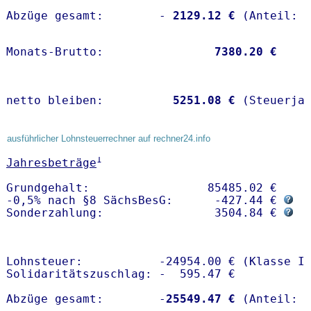
Abzüge gesamt:        -
 2129.12 €
Monats-Brutto:               
 7380.20 €
netto bleiben:         
 5251.08 €
 (Steuerja
ausführlicher Lohnsteuerrechner auf rechner24.info
1
Jahresbeträge
Grundgehalt:                 85485.02 € 

-0,5% nach §8 SächsBesG:      -427.44 € 
Sonderzahlung:                3504.84 € 
Lohnsteuer:           -24954.00 € (Klasse I)
Solidaritätszuschlag: -  595.47 €

Abzüge gesamt:        -
25549.47 €