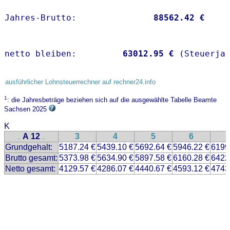
Jahres-Brutto:               
88562.42 €
netto bleiben:         
63012.95 €
 (Steuerja
ausführlicher Lohnsteuerrechner auf rechner24.info
1
: die Jahresbeträge beziehen sich auf die ausgewählte Tabelle Beamte
Sachsen 2025
K
A 12
3
4
5
6
..
..
Grundgehalt:
5187.24 €
5439.10 €
5692.64 €
5946.22 €
6199
Brutto gesamt:
5373.98 €
5634.90 €
5897.58 €
6160.28 €
6422
Netto gesamt:
4129.57 €
4286.07 €
4440.67 €
4593.12 €
4743