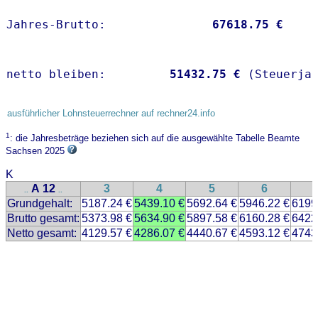
Jahres-Brutto:               
67618.75 €
netto bleiben:         
51432.75 €
 (Steuerja
ausführlicher Lohnsteuerrechner auf rechner24.info
1
: die Jahresbeträge beziehen sich auf die ausgewählte Tabelle Beamte
Sachsen 2025
K
A 12
3
4
5
6
..
..
Grundgehalt:
5187.24 €
5439.10 €
5692.64 €
5946.22 €
6199
Brutto gesamt:
5373.98 €
5634.90 €
5897.58 €
6160.28 €
6422
Netto gesamt:
4129.57 €
4286.07 €
4440.67 €
4593.12 €
4743