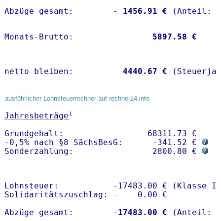
Abzüge gesamt:        -
 1456.91 €
Monats-Brutto:               
 5897.58 €
netto bleiben:         
 4440.67 €
 (Steuerja
ausführlicher Lohnsteuerrechner auf rechner24.info
1
Jahresbeträge
Grundgehalt:                 68311.73 € 

-0,5% nach §8 SächsBesG:      -341.52 € 
Sonderzahlung:                2800.80 € 
Lohnsteuer:           -17483.00 € (Klasse I)
Solidaritätszuschlag: -    0.00 €

Abzüge gesamt:        -
17483.00 €