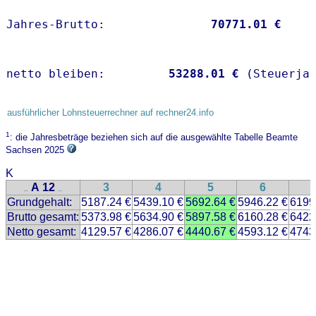
Jahres-Brutto:               
70771.01 €
netto bleiben:         
53288.01 €
 (Steuerja
ausführlicher Lohnsteuerrechner auf rechner24.info
1
: die Jahresbeträge beziehen sich auf die ausgewählte Tabelle Beamte
Sachsen 2025
K
A 12
3
4
5
6
..
..
Grundgehalt:
5187.24 €
5439.10 €
5692.64 €
5946.22 €
6199
Brutto gesamt:
5373.98 €
5634.90 €
5897.58 €
6160.28 €
6422
Netto gesamt:
4129.57 €
4286.07 €
4440.67 €
4593.12 €
4743