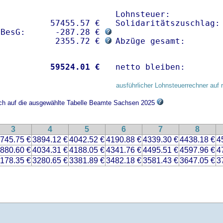
Lohnsteuer:           
          57455.57 € 

Solidaritätszuschlag: 
sBesG:      -287.28 € 
            2355.72 € 
Abzüge gesamt:       
           
59524.01 €
netto bleiben:       
ausführlicher Lohnsteuerrechner auf 
sich auf die ausgewählte Tabelle Beamte Sachsen 2025
3
4
5
6
7
8
745.75 €
3894.12 €
4042.52 €
4190.88 €
4339.30 €
4438.18 €
4
880.60 €
4034.31 €
4188.05 €
4341.76 €
4495.51 €
4597.96 €
4
178.35 €
3280.65 €
3381.89 €
3482.18 €
3581.43 €
3647.05 €
3