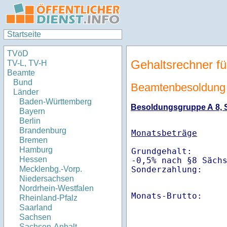
Startseite
TVöD
Gehaltsrechner fü
TV-L, TV-H
Beamte
Bund
Beamtenbesoldung
Länder
Baden-Württemberg
Besoldungsgruppe A 8, St
Bayern
Berlin
Brandenburg
Monatsbeträge
Bremen
Hamburg
Grundgehalt:       
Hessen
-0,5% nach §8 Säch
Sonderzahlung:    
Mecklenbg.-Vorp.
Niedersachsen
Nordrhein-Westfalen
Monats-Brutto:    
Rheinland-Pfalz
Saarland
Sachsen
Sachsen-Anhalt