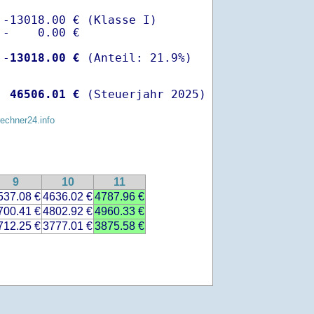
-13018.00 € (Klasse I)

-    0.00 €

 -
13018.00 €
  
46506.01 €
 (Steuerjahr 2025)
rechner24.info
9
10
11
537.08 €
4636.02 €
4787.96 €
700.41 €
4802.92 €
4960.33 €
712.25 €
3777.01 €
3875.58 €