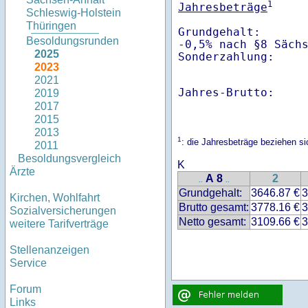
1
Jahresbeträge
Schleswig-Holstein
Thüringen
Grundgehalt:       
Besoldungsrunden
-0,5% nach §8 Säch
2025
Sonderzahlung:    
2023
2021
Jahres-Brutto:    
2019
2017
2015
2013
1
: die Jahresbeträge beziehen 
2011
Besoldungsvergleich
K
Ärzte
A 8
2
..
..
Grundgehalt:
3646.87 €
3
Kirchen, Wohlfahrt
Brutto gesamt:
3778.16 €
3
Sozialversicherungen
Netto gesamt:
3109.66 €
3
weitere Tarifverträge
Stellenanzeigen
Service
Forum
Links