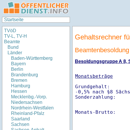
Startseite
TVöD
Gehaltsrechner fü
TV-L, TV-H
Beamte
Bund
Beamtenbesoldung
Länder
Baden-Württemberg
Besoldungsgruppe A 8, St
Bayern
Berlin
Brandenburg
Monatsbeträge
Bremen
Hamburg
Grundgehalt:       
Hessen
-0,5% nach §8 Säch
Sonderzahlung:    
Mecklenbg.-Vorp.
Niedersachsen
Nordrhein-Westfalen
Monats-Brutto:    
Rheinland-Pfalz
Saarland
Sachsen
Sachsen-Anhalt