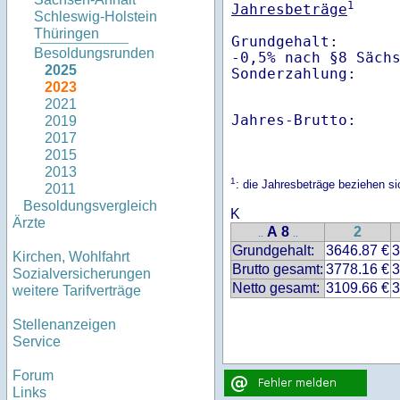
1
Jahresbeträge
Schleswig-Holstein
Thüringen
Grundgehalt:       
Besoldungsrunden
-0,5% nach §8 Säch
2025
Sonderzahlung:    
2023
2021
Jahres-Brutto:    
2019
2017
2015
2013
1
: die Jahresbeträge beziehen 
2011
Besoldungsvergleich
K
Ärzte
A 8
2
..
..
Grundgehalt:
3646.87 €
3
Kirchen, Wohlfahrt
Brutto gesamt:
3778.16 €
3
Sozialversicherungen
Netto gesamt:
3109.66 €
3
weitere Tarifverträge
Stellenanzeigen
Service
Forum
Links