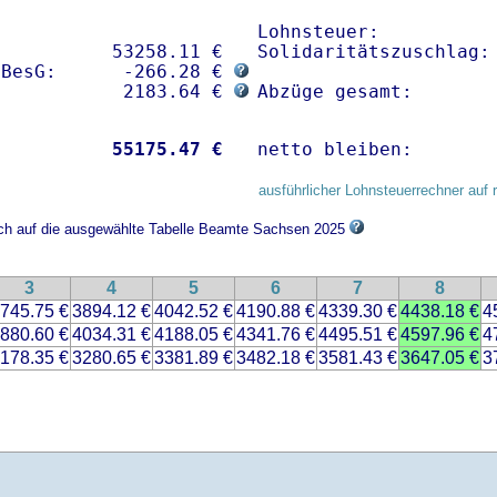
Lohnsteuer:           
          53258.11 € 

Solidaritätszuschlag: 
sBesG:      -266.28 € 
            2183.64 € 
Abzüge gesamt:       
           
55175.47 €
netto bleiben:       
ausführlicher Lohnsteuerrechner auf 
sich auf die ausgewählte Tabelle Beamte Sachsen 2025
3
4
5
6
7
8
745.75 €
3894.12 €
4042.52 €
4190.88 €
4339.30 €
4438.18 €
4
880.60 €
4034.31 €
4188.05 €
4341.76 €
4495.51 €
4597.96 €
4
178.35 €
3280.65 €
3381.89 €
3482.18 €
3581.43 €
3647.05 €
3