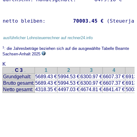
netto bleiben:         
70003.45 €
 (Steuerja
ausführlicher Lohnsteuerrechner auf rechner24.info
1
: die Jahresbeträge beziehen sich auf die ausgewählte Tabelle Beamte
Sachsen-Anhalt 2025
K
C 3
1
2
3
4
..
..
Grundgehalt:
5689.43 €
5994.53 €
6300.97 €
6607.37 €
6913
Brutto gesamt:
5689.43 €
5994.53 €
6300.97 €
6607.37 €
6913
Netto gesamt:
4318.35 €
4497.03 €
4674.81 €
4841.47 €
5003