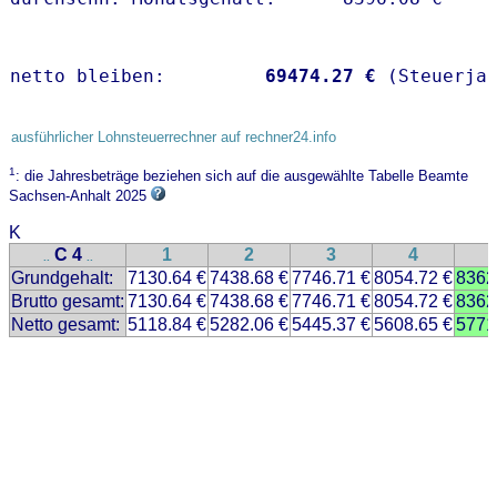
netto bleiben:         
69474.27 €
 (Steuerja
ausführlicher Lohnsteuerrechner auf rechner24.info
1
: die Jahresbeträge beziehen sich auf die ausgewählte Tabelle Beamte
Sachsen-Anhalt 2025
K
C 4
1
2
3
4
..
..
Grundgehalt:
7130.64 €
7438.68 €
7746.71 €
8054.72 €
8362
Brutto gesamt:
7130.64 €
7438.68 €
7746.71 €
8054.72 €
8362
Netto gesamt:
5118.84 €
5282.06 €
5445.37 €
5608.65 €
5771