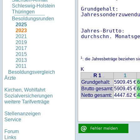
Schleswig-Holstein
Grundgehalt:       
Thüringen
Besoldungsrunden
2025
Jahres-Brutto:    
2023
2021
2019
2017
2015
1
: die Jahresbeträge beziehen 
2013
2011
K
Besoldungsvergleich
R 1
1
..
..
Ärzte
Grundgehalt:
5909.45 €
6
Brutto gesamt:
5909.45 €
6
Kirchen, Wohlfahrt
Netto gesamt:
4447.62 €
4
Sozialversicherungen
weitere Tarifverträge
Stellenanzeigen
Service
Forum
Links