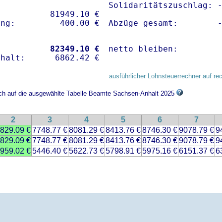
Solidaritätszuschlag: -
          81949.10 € 

Abzüge gesamt:        
           
82349.10 €
netto bleiben:        
ausführlicher Lohnsteuerrechner auf re
sich auf die ausgewählte Tabelle Beamte Sachsen-Anhalt 2025
2
3
4
5
6
7
829.09 €
7748.77 €
8081.29 €
8413.76 €
8746.30 €
9078.79 €
9
829.09 €
7748.77 €
8081.29 €
8413.76 €
8746.30 €
9078.79 €
9
959.02 €
5446.40 €
5622.73 €
5798.91 €
5975.16 €
6151.37 €
6