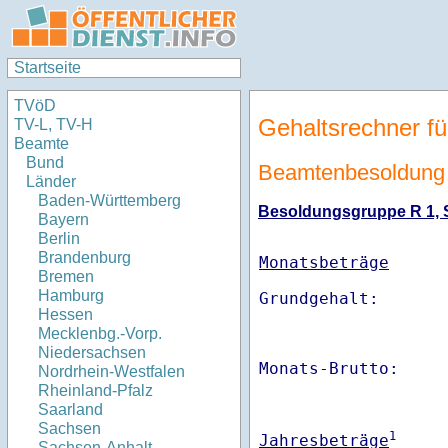
Startseite
TVöD
Gehaltsrechner fü
TV-L, TV-H
Beamte
Bund
Beamtenbesoldung 
Länder
Baden-Württemberg
Besoldungsgruppe R 1, St
Bayern
Berlin
Brandenburg
Monatsbeträge
Bremen
Hamburg
Hessen
Mecklenbg.-Vorp.
Niedersachsen
Monats-Brutto:    
Nordrhein-Westfalen
Rheinland-Pfalz
Saarland
Sachsen
1
Jahresbeträge
Sachsen-Anhalt