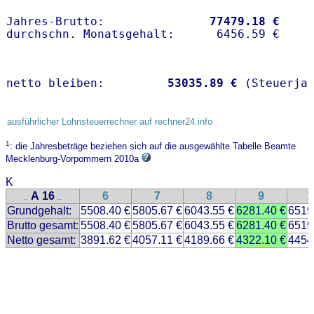
Jahres-Brutto:               
77479.18 €
netto bleiben:         
53035.89 €
 (Steuerja
ausführlicher Lohnsteuerrechner auf rechner24.info
1
: die Jahresbeträge beziehen sich auf die ausgewählte Tabelle Beamte
Mecklenburg-Vorpommern 2010a
K
A 16
6
7
8
9
1
..
..
Grundgehalt:
5508.40 €
5805.67 €
6043.55 €
6281.40 €
6519
Brutto gesamt:
5508.40 €
5805.67 €
6043.55 €
6281.40 €
6519
Netto gesamt:
3891.62 €
4057.11 €
4189.66 €
4322.10 €
4454