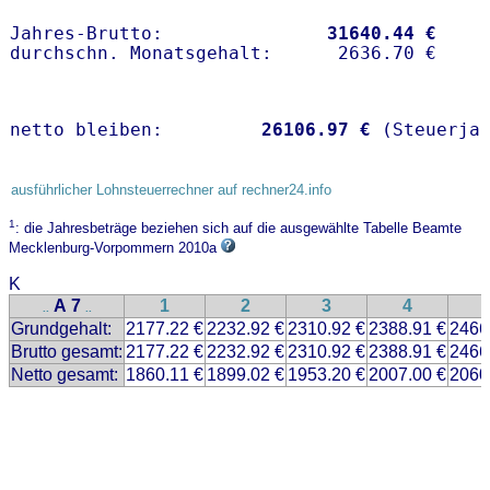
Jahres-Brutto:               
31640.44 €
netto bleiben:         
26106.97 €
 (Steuerja
ausführlicher Lohnsteuerrechner auf rechner24.info
1
: die Jahresbeträge beziehen sich auf die ausgewählte Tabelle Beamte
Mecklenburg-Vorpommern 2010a
K
A 7
1
2
3
4
..
..
Grundgehalt:
2177.22 €
2232.92 €
2310.92 €
2388.91 €
2466
Brutto gesamt:
2177.22 €
2232.92 €
2310.92 €
2388.91 €
2466
Netto gesamt:
1860.11 €
1899.02 €
1953.20 €
2007.00 €
2060