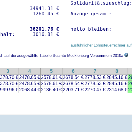
Solidaritätszuschlag:
          34941.31 € 

Abzüge gesamt:      
           
36201.76 €
netto bleiben:      
ausführlicher Lohnsteuerrechner auf
sich auf die ausgewählte Tabelle Beamte Mecklenburg-Vorpommern 2010a
3
4
5
6
7
8
378.70 €
2478.65 €
2578.61 €
2678.54 €
2778.53 €
2845.16 €
2
378.70 €
2478.65 €
2578.61 €
2678.54 €
2778.53 €
2845.16 €
2
999.96 €
2068.44 €
2136.40 €
2203.71 €
2270.47 €
2314.68 €
2