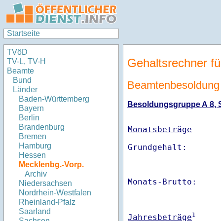
Startseite
TVöD
Gehaltsrechner fü
TV-L, TV-H
Beamte
Bund
Beamtenbesoldung
Länder
Baden-Württemberg
Besoldungsgruppe A 8, St
Bayern
Berlin
Brandenburg
Monatsbeträge
Bremen
Hamburg
Hessen
Mecklenbg.-Vorp.
Archiv
Monats-Brutto:    
Niedersachsen
Nordrhein-Westfalen
Rheinland-Pfalz
Saarland
1
Jahresbeträge
Sachsen