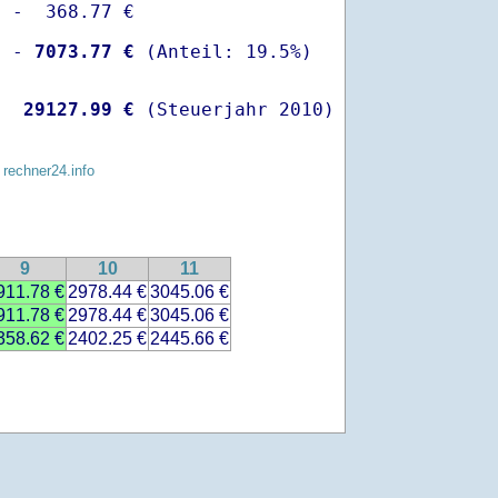
 -  368.77 €

  -
 7073.77 €
   
29127.99 €
 (Steuerjahr 2010)
 rechner24.info
9
10
11
911.78 €
2978.44 €
3045.06 €
911.78 €
2978.44 €
3045.06 €
358.62 €
2402.25 €
2445.66 €