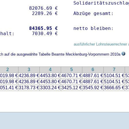
Solidaritätszuschla
          82076.69 € 

Abzüge gesamt:     
           
84365.95 €
netto bleiben:     
ausführlicher Lohnsteuerrechner 
sich auf die ausgewählte Tabelle Beamte Mecklenburg-Vorpommern 2010a
2
3
4
5
6
7
019.98 €
4236.89 €
4453.80 €
4670.71 €
4887.61 €
5104.51 €
5
019.98 €
4236.89 €
4453.80 €
4670.71 €
4887.61 €
5104.51 €
5
051.41 €
3178.73 €
3303.24 €
3425.12 €
3545.92 €
3666.65 €
3