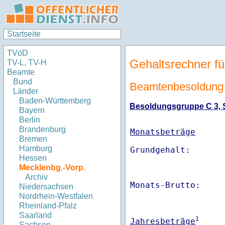
Startseite
TVöD
Gehaltsrechner fü
TV-L, TV-H
Beamte
Bund
Beamtenbesoldung
Länder
Baden-Württemberg
Besoldungsgruppe C 3, St
Bayern
Berlin
Brandenburg
Monatsbeträge
Bremen
Hamburg
Hessen
Mecklenbg.-Vorp.
Archiv
Monats-Brutto:    
Niedersachsen
Nordrhein-Westfalen
Rheinland-Pfalz
Saarland
1
Jahresbeträge
Sachsen