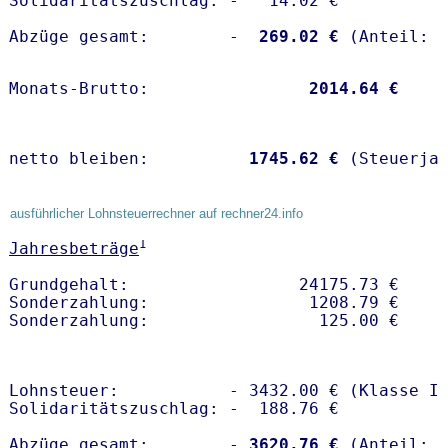
Solidaritätszuschlag: -   14.02 €

Abzüge gesamt:        -
  269.02 €
Monats-Brutto:               
 2014.64 €
netto bleiben:         
 1745.62 €
 (Steuerja
ausführlicher Lohnsteuerrechner auf rechner24.info
1
Jahresbeträge
Grundgehalt:                 24175.73 € 

Sonderzahlung:                1208.79 €   

Lohnsteuer:           - 3432.00 € (Klasse I)
Solidaritätszuschlag: -  188.76 €

Abzüge gesamt:        -
 3620.76 €