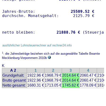
Jahres-Brutto:               
25509.52 €
netto bleiben:         
21888.76 €
 (Steuerja
ausführlicher Lohnsteuerrechner auf rechner24.info
1
: die Jahresbeträge beziehen sich auf die ausgewählte Tabelle Beamte
Mecklenburg-Vorpommern 2010b
K
A 2
1
2
3
4
..
Grundgehalt:
1922.96 €
1968.79 €
2014.64 €
2060.47 €
2106
Brutto gesamt:
1922.96 €
1968.79 €
2014.64 €
2060.47 €
2106
Netto gesamt:
1680.31 €
1713.05 €
1745.62 €
1778.09 €
1810