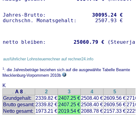
Jahres-Brutto:               
30095.24 €
netto bleiben:         
25060.79 €
 (Steuerja
ausführlicher Lohnsteuerrechner auf rechner24.info
1
: die Jahresbeträge beziehen sich auf die ausgewählte Tabelle Beamte
Mecklenburg-Vorpommern 2010b
K
A 8
2
3
4
5
..
..
Grundgehalt:
2339.82 €
2407.25 €
2508.40 €
2609.56 €
2710
Brutto gesamt:
2339.82 €
2407.25 €
2508.40 €
2609.56 €
2710
Netto gesamt:
1973.21 €
2019.54 €
2088.78 €
2157.33 €
2225