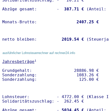
Solidaritätszuschlag: -   20.21 €

Abzüge gesamt:        -
  387.71 €
Monats-Brutto:               
 2407.25 €
netto bleiben:         
 2019.54 €
 (Steuerja
ausführlicher Lohnsteuerrechner auf rechner24.info
1
Jahresbeträge
Grundgehalt:                 28886.98 € 

Sonderzahlung:                1083.26 €   

Lohnsteuer:           - 4772.00 € (Klasse I)
Solidaritätszuschlag: -  262.45 €

Abzüge gesamt:        -
 5034.45 €