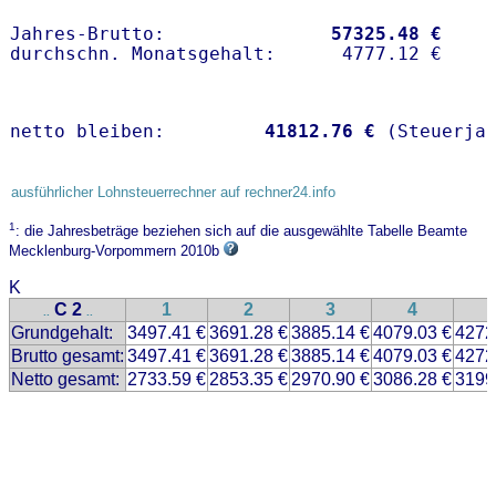
Jahres-Brutto:               
57325.48 €
netto bleiben:         
41812.76 €
 (Steuerja
ausführlicher Lohnsteuerrechner auf rechner24.info
1
: die Jahresbeträge beziehen sich auf die ausgewählte Tabelle Beamte
Mecklenburg-Vorpommern 2010b
K
C 2
1
2
3
4
..
..
Grundgehalt:
3497.41 €
3691.28 €
3885.14 €
4079.03 €
4272
Brutto gesamt:
3497.41 €
3691.28 €
3885.14 €
4079.03 €
4272
Netto gesamt:
2733.59 €
2853.35 €
2970.90 €
3086.28 €
3199