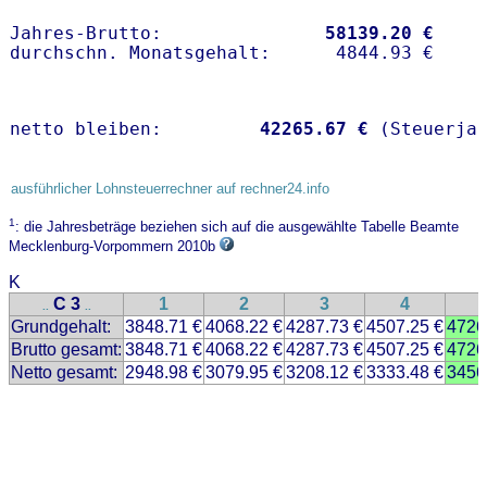
Jahres-Brutto:               
58139.20 €
netto bleiben:         
42265.67 €
 (Steuerja
ausführlicher Lohnsteuerrechner auf rechner24.info
1
: die Jahresbeträge beziehen sich auf die ausgewählte Tabelle Beamte
Mecklenburg-Vorpommern 2010b
K
C 3
1
2
3
4
..
..
Grundgehalt:
3848.71 €
4068.22 €
4287.73 €
4507.25 €
4726
Brutto gesamt:
3848.71 €
4068.22 €
4287.73 €
4507.25 €
4726
Netto gesamt:
2948.98 €
3079.95 €
3208.12 €
3333.48 €
3456