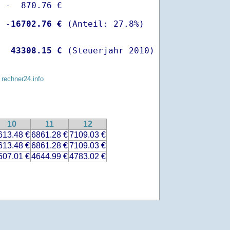
 -  870.76 €

  -
16702.76 €
   
43308.15 €
 (Steuerjahr 2010)
 rechner24.info
10
11
12
613.48 €
6861.28 €
7109.03 €
613.48 €
6861.28 €
7109.03 €
507.01 €
4644.99 €
4783.02 €