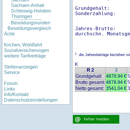
Sachsen-Anhalt
Grundgehalt:       
Schleswig-Holstein
Thüringen
Besoldungsrunden
Jahres-Brutto:    
Besoldungsvergleich
Ärzte
Kirchen, Wohlfahrt
Sozialversicherungen
1
: die Jahresbeträge beziehen 
weitere Tarifverträge
K
Stellenanzeigen
R 2
3
..
..
Service
Grundgehalt:
4878.94 €
5
Brutto gesamt:
4878.94 €
5
Forum
Netto gesamt:
3541.04 €
3
Links
Info/Kontakt
Datenschutzeinstellungen