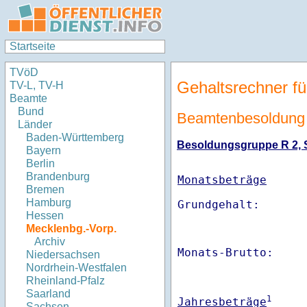
Startseite
TVöD
Gehaltsrechner fü
TV-L, TV-H
Beamte
Bund
Beamtenbesoldung
Länder
Baden-Württemberg
Besoldungsgruppe R 2, St
Bayern
Berlin
Brandenburg
Monatsbeträge
Bremen
Hamburg
Hessen
Mecklenbg.-Vorp.
Archiv
Monats-Brutto:    
Niedersachsen
Nordrhein-Westfalen
Rheinland-Pfalz
Saarland
1
Jahresbeträge
Sachsen