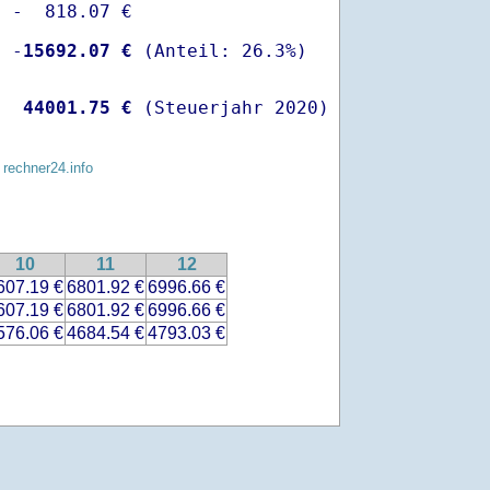
 -  818.07 €

  -
15692.07 €
   
44001.75 €
 (Steuerjahr 2020)
 rechner24.info
10
11
12
607.19 €
6801.92 €
6996.66 €
607.19 €
6801.92 €
6996.66 €
576.06 €
4684.54 €
4793.03 €