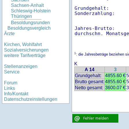
Sachsen-Anhalt
Grundgehalt:       
Schleswig-Holstein
Thüringen
Besoldungsrunden
Jahres-Brutto:    
Besoldungsvergleich
Ärzte
Kirchen, Wohlfahrt
Sozialversicherungen
1
: die Jahresbeträge beziehen 
weitere Tarifverträge
K
Stellenanzeigen
A 14
3
..
..
Service
Grundgehalt:
4855.60 €
5
Brutto gesamt:
4855.60 €
5
Forum
Netto gesamt:
3600.07 €
3
Links
Info/Kontakt
Datenschutzeinstellungen