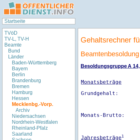
Startseite
TVöD
Gehaltsrechner fü
TV-L, TV-H
Beamte
Bund
Beamtenbesoldung
Länder
Baden-Württemberg
Besoldungsgruppe A 14, S
Bayern
Berlin
Brandenburg
Monatsbeträge
Bremen
Hamburg
Hessen
Mecklenbg.-Vorp.
Archiv
Monats-Brutto:    
Niedersachsen
Nordrhein-Westfalen
Rheinland-Pfalz
Saarland
1
Jahresbeträge
Sachsen