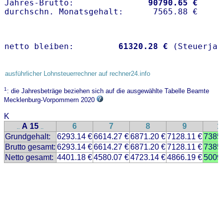
Jahres-Brutto:               
90790.65 €
netto bleiben:         
61320.28 €
 (Steuerja
ausführlicher Lohnsteuerrechner auf rechner24.info
1
: die Jahresbeträge beziehen sich auf die ausgewählte Tabelle Beamte
Mecklenburg-Vorpommern 2020
K
A 15
6
7
8
9
1
..
..
Grundgehalt:
6293.14 €
6614.27 €
6871.20 €
7128.11 €
7385
Brutto gesamt:
6293.14 €
6614.27 €
6871.20 €
7128.11 €
7385
Netto gesamt:
4401.18 €
4580.07 €
4723.14 €
4866.19 €
5009